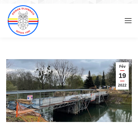
Fév
19
2022