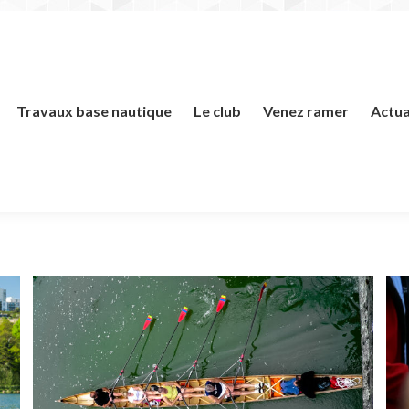
Travaux base nautique
Le club
Venez ramer
Actua