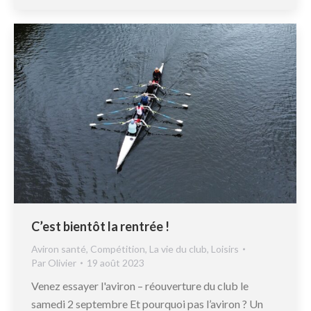
C’est bientôt la rentrée !
Aviron santé
,
Compétition
,
La vie du club
,
Loisirs
Par
Olivier
19 août 2023
Venez essayer l'aviron – réouverture du club le
samedi 2 septembre Et pourquoi pas l’aviron ? Un