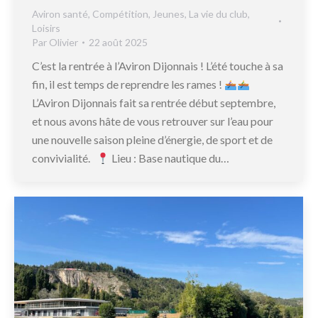
Aviron santé
,
Compétition
,
Jeunes
,
La vie du club
,
Loisirs
Par
Olivier
22 août 2025
C’est la rentrée à l’Aviron Dijonnais ! L’été touche à sa
fin, il est temps de reprendre les rames !
L’Aviron Dijonnais fait sa rentrée début septembre,
et nous avons hâte de vous retrouver sur l’eau pour
une nouvelle saison pleine d’énergie, de sport et de
convivialité.
Lieu : Base nautique du…