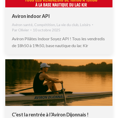
Aviron indoor API
Aviron santé
,
Compétition
,
La vie du club
,
Loisirs
Par
Olivier
10 octobre 2025
Aviron Pilâtes Indoor Soyez API ! Tous les vendredis
de 18h50 à 19h50, base nautique du lac Kir
C’est la rentrée à l’Aviron Dijonnais !